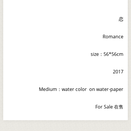
恋
Romance
size：56*56cm
2017
Medium：water color on water-paper
For Sale 在售